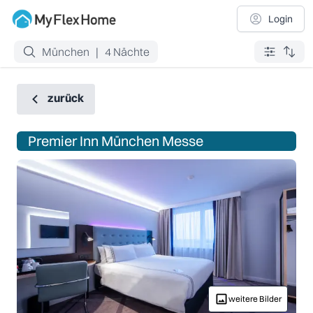
Login
München
|
4
Nächte
zurück
Premier Inn München Messe
weitere Bilder