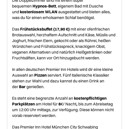
Die Doppelzimmer sind mit einem super
bequemen
Hypnos-Bett
, eigenem Bad mit Dusche
und
kostenlosem WLAN
ausgestattet und bieten alles,
was du für einen erholsamen Schlaf benötigst.
Das
Frühstücksbuffet (17,90 €)
mit einer ofenfrischen
Brotauswahl, herzhaftem Aufschnitt und Käse, Müslis und
Joghurt, frischen Eiern, gekocht oder als Rührei, heißen
Würstchen und Frühstücksspreck, knackigem Obst,
veganen Alternativen und natürlich Heißgetränken oder
Fruchtsäften, kann vor Ort hinzugebucht werden.
In allen deutschen Premier Inn Hotels wird dir eine kleine
Auswahl an
Pizzen
serviert. Fünf italienische Klassiker
stehen zur Wahl und dazu kannst du einen Drink an
der
Bar
genießen.
Es steht eine begrenzte Anzahl an
kostenpflichtigen
Parkplätzen
am Hotel für
8
€/ Nacht
,
bis zum Abreisetag
um 12:00 Uhr mittags, zur Verfügung. Diese können nicht
vorab reserviert werden.
Das Premier Inn Hotel München City Schwabing