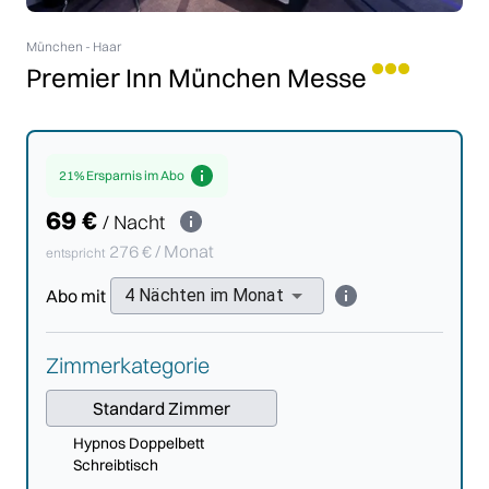
München
-
Haar
Premier Inn München Messe
21
% Ersparnis im Abo
69
€
/ Nacht
276
€ / Monat
entspricht
Abo
mit
4
Nächten im
Monat
Zimmerkategorie
Standard Zimmer
Hypnos Doppelbett
Schreibtisch