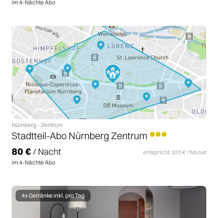
im
4
-Nächte Abo
Nürnberg
-
Zentrum
Stadtteil-Abo Nürnberg Zentrum
80
€
/ Nacht
entspricht
320
€ / Monat
im
4
-Nächte Abo
4x Getränke inkl. pro Tag