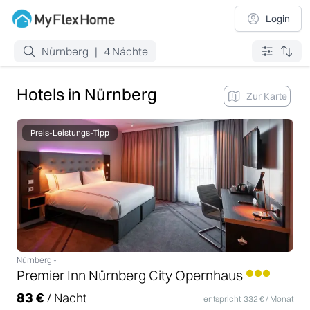
Login
Nürnberg
|
4
Nächte
Hotels in
Nürnberg
Zur Karte
Preis-Leistungs-Tipp
Nürnberg
-
Premier Inn Nürnberg City Opernhaus
83
€
/ Nacht
entspricht
332
€ / Monat