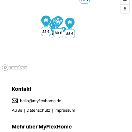
83
€
80
€
83
€
85
€
Kontakt
hello@myflexhome.de
AGBs
|
Datenschutz
|
Impressum
Mehr über MyFlexHome