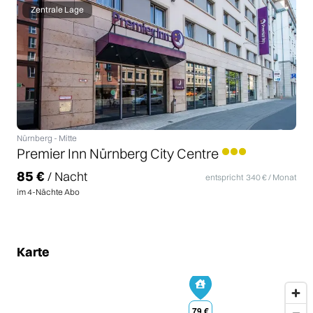
Zentrale Lage
Nürnberg
-
Mitte
Premier Inn Nürnberg City Centre
85
€
/ Nacht
entspricht
340
€ / Monat
im
4
-Nächte Abo
Karte
79
€