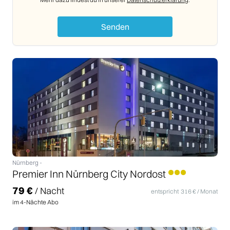
Senden
Nürnberg
-
Premier Inn Nürnberg City Nordost
79
€
/ Nacht
entspricht
316
€ / Monat
im
4
-Nächte Abo